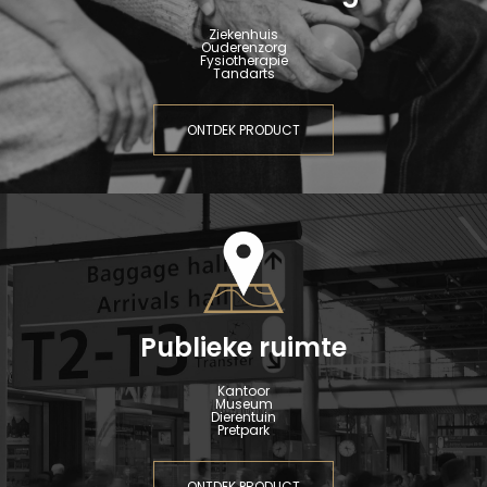
Ziekenhuis
Ouderenzorg
Fysiotherapie
Tandarts
ONTDEK PRODUCT
Publieke ruimte
Kantoor
Museum
Dierentuin
Pretpark
ONTDEK PRODUCT