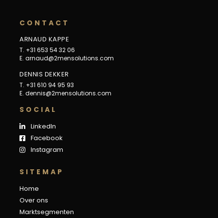
C
O
N
T
A
C
T
ARNAUD KAPPE
T. +31 653 54 32 06
E.
arnaud@2mensolutions.com
DENNIS DEKKER
T. +31 610 94 95 93
E.
dennis@2mensolutions.com
S
O
C
I
A
L
LinkedIn
Facebook
Instagram
S
I
T
E
M
A
P
Home
Over ons
Marktsegmenten