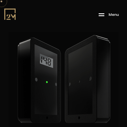
M
e
n
u