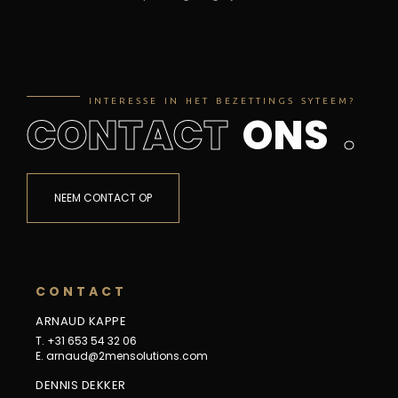
I
N
T
E
R
E
S
S
E
I
N
H
E
T
B
E
Z
E
T
T
I
N
G
S
S
Y
T
E
E
M
?
C
O
N
T
A
C
T
O
N
S
.
NEEM CONTACT OP
C
O
N
T
A
C
T
ARNAUD KAPPE
T. +31 653 54 32 06
E.
arnaud@2mensolutions.com
DENNIS DEKKER