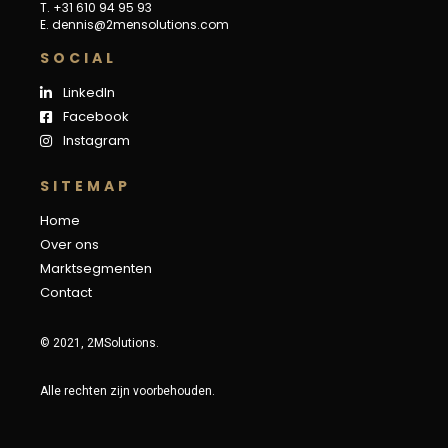
T. +31 610 94 95 93
E.
dennis@2mensolutions.com
S
O
C
I
A
L
LinkedIn
Facebook
Instagram
S
I
T
E
M
A
P
Home
Over ons
Marktsegmenten
Contact
© 2021, 2MSolutions.
Alle rechten zijn voorbehouden.